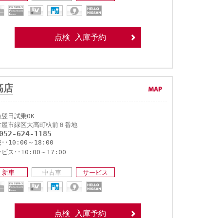
点検 入庫予約
高店
短翌日試乗OK
古屋市緑区大高町杁前８番地
052-624-1185
･･10:00～18:00
ビス･･10:00～17:00
新車
中古車
サービス
点検 入庫予約