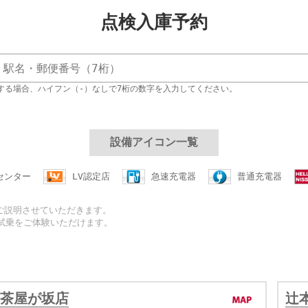
点検入庫予約
する場合、ハイフン（‐）なしで7桁の数字を入力してください。
設備アイコン一覧
センター
LV認定店
急速充電器
普通充電器
ご説明させていただきます。
な試乗をご体験いただけます。
茶屋が坂店
辻