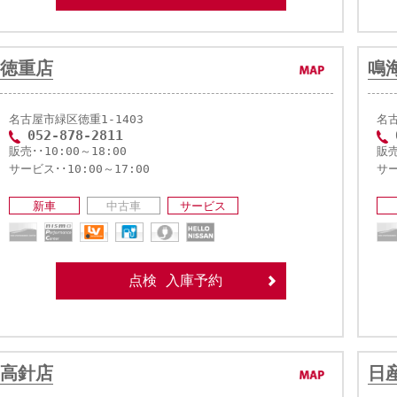
徳重店
鳴
名古屋市緑区徳重1-1403
名
052-878-2811
販売･･10:00～18:00
販売
サービス･･10:00～17:00
サー
新車
中古車
サービス
点検 入庫予約
高針店
日