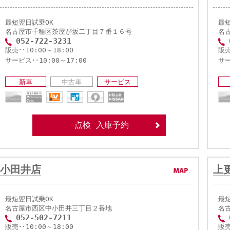
最短翌日試乗OK
最
名古屋市千種区茶屋が坂二丁目７番１６号
名
052-722-3231
販売･･10:00～18:00
販売
サービス･･10:00～17:00
サー
新車
中古車
サービス
点検 入庫予約
小田井店
上
最短翌日試乗OK
最
名古屋市西区中小田井三丁目２番地
名
052-502-7211
販売･･10:00～18:00
販売