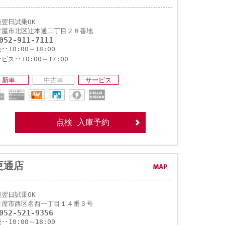
短翌日試乗OK
古屋市北区辻本通二丁目２８番地
052-911-7111
･･10:00～18:00
ビス･･10:00～17:00
新車
中古車
サービス
点検 入庫予約
更通店
短翌日試乗OK
古屋市西区名西一丁目１４番３号
052-521-9356
･･10:00～18:00