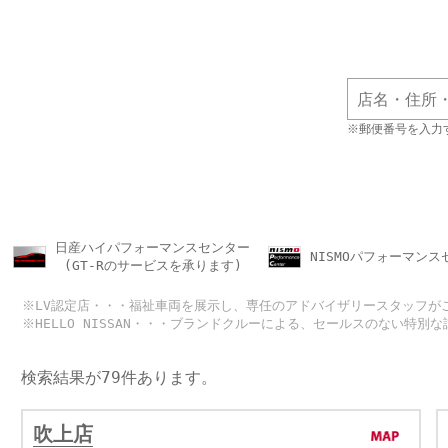
※郵便番号を入力
日産ハイパフォーマンスセンター
NISMOパフォーマンス
(GT-Rのサービスを承ります)
※LV認定店・・・福祉車両を展示し、専任のアドバイザリースタッフが
※HELLO NISSAN・・・ブランドクルーによる、セールスのない特別
検索結果が79件あります。
吹上店