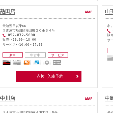
熱田店
山
最短翌日試乗OK
名古
名古屋市熱田区桜田町２０番３４号
052-872-5000
販売
販売･･10:00～18:00
サー
サービス･･10:00～17:00
新車
中古車
サービス
点検 入庫予約
中川店
中
名古屋市中川区昭和橋通四丁目１番地
最