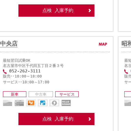
点検 入庫予約
中央店
昭
最短翌日試乗OK
最
名古屋市中区千代田五丁目２番３号
名
052-262-3111
販売･･10:00～18:00
販売
サービス･･10:00～17:00
サー
新車
中古車
サービス
点検 入庫予約