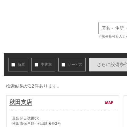
※郵便番号を入力
さらに設備条
新車
中古車
サービス
検索結果が12件あります。
秋田支店
最短翌日試乗OK
秋田市保戸野千代田町6番2号