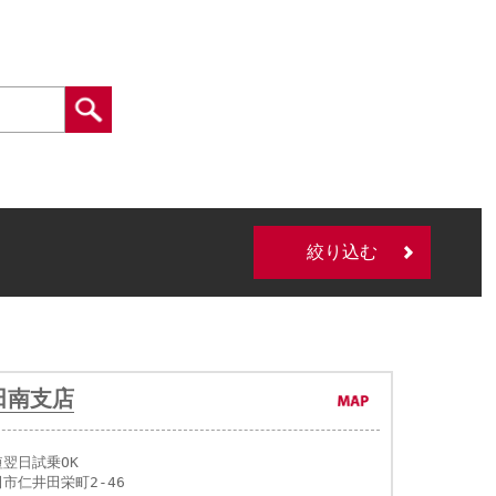
絞り込む
田南支店
短翌日試乗OK
市仁井田栄町2-46