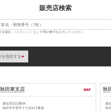
販売店検索
する場合、ハイフン（‐）なしで7桁の数字を入力してください。
件を指定する
秋田東支店
秋
最短翌日試乗OK
最
秋田市手形字十七流415番地
秋田