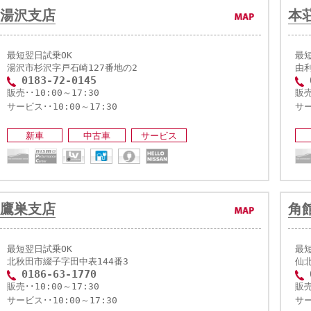
湯沢支店
本
最短翌日試乗OK
最
湯沢市杉沢字戸石崎127番地の2
由
0183-72-0145
販売･･10:00～17:30
販売
サービス･･10:00～17:30
サー
新車
中古車
サービス
鷹巣支店
角
最短翌日試乗OK
最
北秋田市綴子字田中表144番3
仙
0186-63-1770
販売･･10:00～17:30
販売
サービス･･10:00～17:30
サー