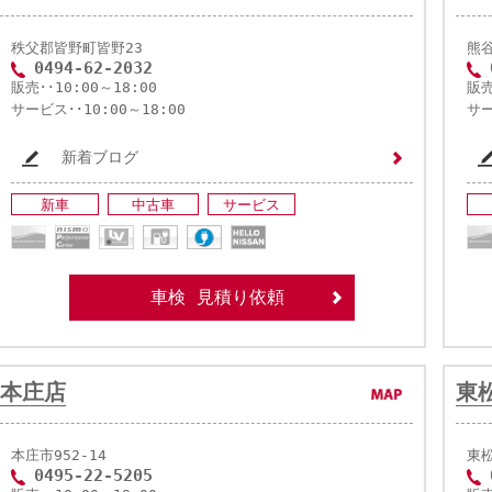
秩父郡皆野町皆野23
熊谷
0494-62-2032
販売･･10:00～18:00
販売
サービス･･10:00～18:00
サー
新着ブログ
新車
中古車
サービス
車検 見積り依頼
本庄店
東
本庄市952-14
東松
0495-22-5205