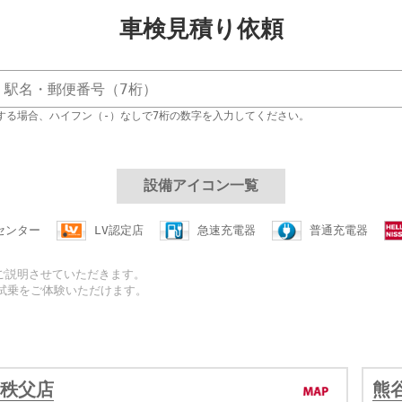
車検見積り依頼
する場合、ハイフン（‐）なしで7桁の数字を入力してください。
設備アイコン一覧
センター
LV認定店
急速充電器
普通充電器
ご説明させていただきます。
な試乗をご体験いただけます。
秩父店
熊