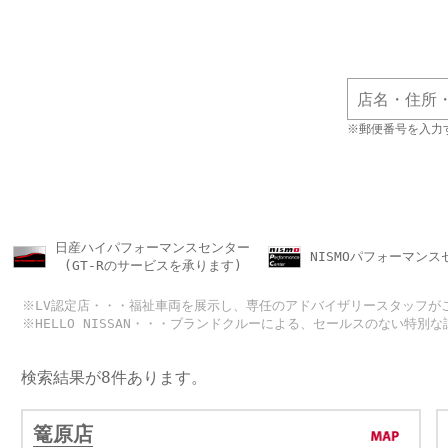
※郵便番号を入力
日産ハイパフォーマンスセンター
NISMOパフォーマンス
(GT-Rのサービスを承ります)
※LV認定店・・・福祉車両を展示し、専任のアドバイザリースタッフが
※HELLO NISSAN・・・ブランドクルーによる、セールスのない特別
検索結果が8件あります。
篭原店