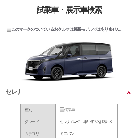
試乗車・展示車検索
このマークのついているおクルマは最新モデルではありません。
セレナ
種別
試乗車
グレード
セレナ/ｽﾛｰﾌﾟ 車いす2名仕様 X
カテゴリ
ミニバン