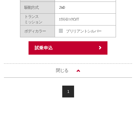
駆動方式
2WD
トランス
ｴｸｽﾄﾛﾆｯｸCVT
ミッション
ボディカラー
ブリリアントシルバー
閉じる
1