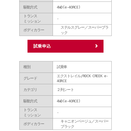
駆動方式
4WD(e-4ORCE)
トランス
-
ミッション
ステルスグレー／スーパーブラ
ボディカラー
ック
種別
試乗車
エクストレイル/ROCK CREEK e-
グレード
4ORCE
カテゴリ
２列シート
駆動方式
4WD(e-4ORCE)
トランス
-
ミッション
キャニオンベージュ／スーパー
ボディカラー
ブラック