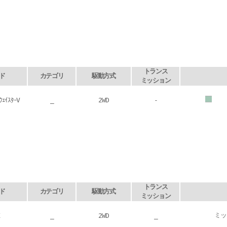
トランス
ド
カテゴリ
駆動方式
ミッション
ｳｪｲｽﾀｰV
_
2WD
-
トランス
ド
カテゴリ
駆動方式
ミッション
ミッ
_
2WD
_