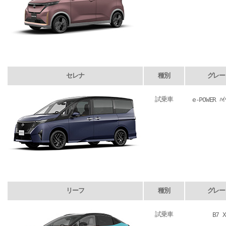
セレナ
種別
グレー
試乗車
e-POWER ﾊｲ
リーフ
種別
グレー
試乗車
B7 X