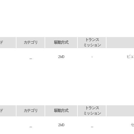
トランス
ド
カテゴリ
駆動方式
ミッション
ピュ
_
2WD
-
トランス
ド
カテゴリ
駆動方式
ミッション
_
2WD
_