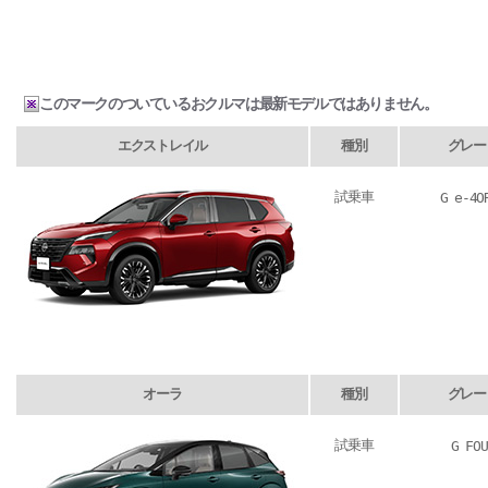
このマークのついているおクルマは最新モデルではありません。
エクストレイル
種別
グレー
試乗車
G e-4O
オーラ
種別
グレー
試乗車
G FOU