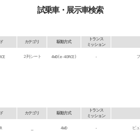
試乗車・展示車検索
トランス
ド
カテゴリ
駆動方式
ミッション
２列シート
RCE
4WD(e-4ORCE)
-
トランス
ド
カテゴリ
駆動方式
ミッション
ピュ
R
_
4WD
-