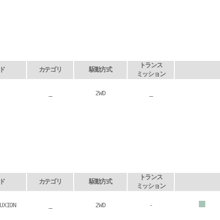
トランス
ド
カテゴリ
駆動方式
ミッション
_
2WD
_
トランス
ド
カテゴリ
駆動方式
ミッション
UXION
_
2WD
-