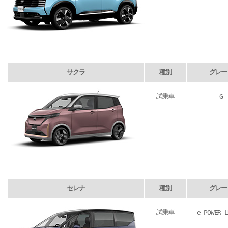
サクラ
種別
グレー
試乗車
G
セレナ
種別
グレー
試乗車
e-POWER L