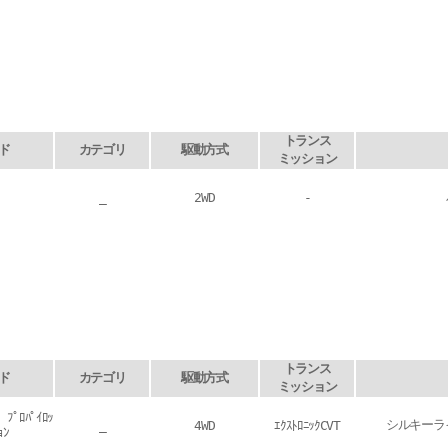
トランス
ド
カテゴリ
駆動方式
ミッション
_
2WD
-
トランス
ド
カテゴリ
駆動方式
ミッション
ﾞ ﾌﾟﾛﾊﾟｲﾛｯ
シルキーラ
_
4WD
ｴｸｽﾄﾛﾆｯｸCVT
ｮﾝ