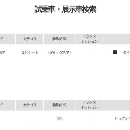
試乗車・展示車検索
トランス
ド
カテゴリ
駆動方式
ミッション
２列シート
ダイ
RCE
4WD(e-4ORCE)
-
トランス
ド
カテゴリ
駆動方式
ミッション
ピュアホ
_
2WD
-