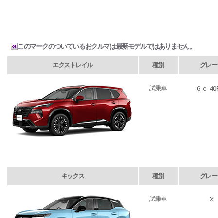
このマークのついているおクルマは最新モデルではありません。
エクストレイル
種別
グレー
試乗車
G e-4O
キックス
種別
グレー
試乗車
X