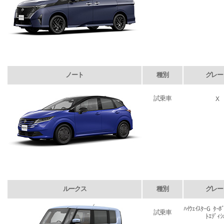
ノート
種別
グレー
試乗車
X
ルークス
種別
グレー
ﾊｲｳｪｲｽﾀｰG ﾀｰﾎ
試乗車
ﾄｴﾃﾞｨｼ