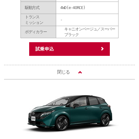
駆動方式
4WD(e-4ORCE)
トランス
-
ミッション
キャニオンベージュ／スーパー
ボディカラー
ブラック
閉じる