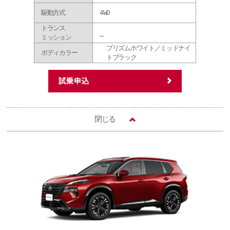
駆動方式
4WD
トランス
_
ミッション
プリズムホワイト／ミッドナイ
ボディカラー
トブラック
閉じる